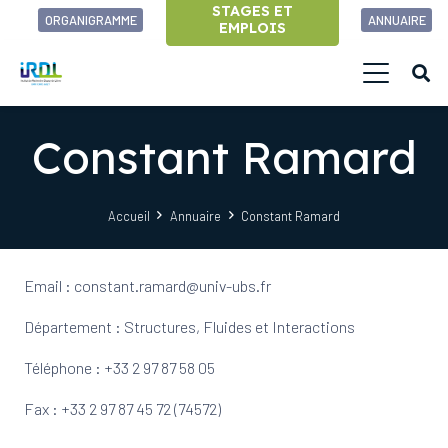
STAGES ET
ORGANIGRAMME
ANNUAIRE
EMPLOIS
Constant Ramard
Accueil
Annuaire
Constant Ramard
Email : constant.ramard@univ-ubs.fr
Département : Structures, Fluides et Interactions
Téléphone : +33 2 97 87 58 05
Fax : +33 2 97 87 45 72 (74572)