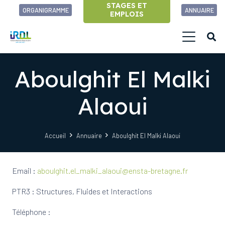
STAGES ET
ORGANIGRAMME
ANNUAIRE
EMPLOIS
Aboulghit El Malki
Alaoui
Accueil
Annuaire
Aboulghit El Malki Alaoui
Email :
aboulghit.el_malki_alaoui@ensta-bretagne.fr
PTR3 : Structures, Fluides et Interactions
Téléphone :