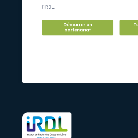
l’IRDL.
Démarrer un
T
partenariat