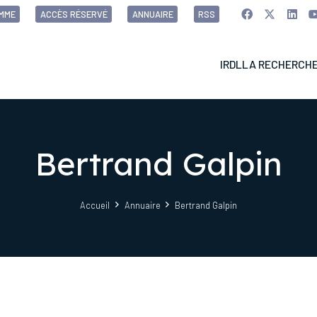
MME
ACCÈS RÉSERVÉ
ANNUAIRE
RSS
IRDL
LA RECHERCH
Bertrand Galpin
Accueil
Annuaire
Bertrand Galpin