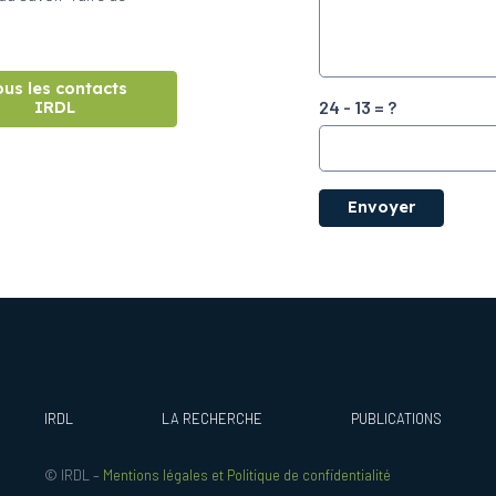
ous les contacts
24 - 13 = ?
IRDL
Envoyer
IRDL
LA RECHERCHE
PUBLICATIONS
© IRDL –
Mentions légales et Politique de confidentialité