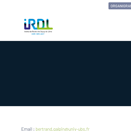
ORGANIGRA
Email :
bertrand.galpin@univ-ubs.fr