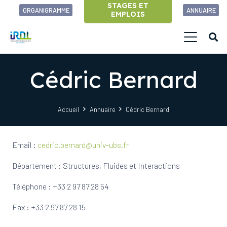
STAGES ET
ORGANIGRAMME
ANNUAIRE
EMPLOIS
Cédric Bernard
Accueil
Annuaire
Cédric Bernard
Email :
cedric.bernard@univ-ubs.fr
Département : Structures, Fluides et Interactions
Téléphone : +33 2 97 87 28 54
Fax : +33 2 97 87 28 15