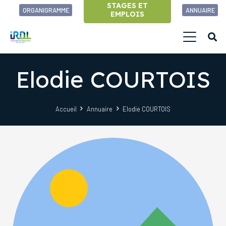
STAGES ET
ORGANIGRAMME
ANNUAIRE
EMPLOIS
Elodie COURTOIS
Accueil
Annuaire
Elodie COURTOIS