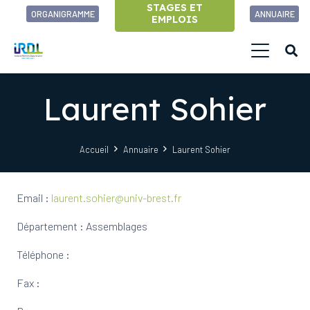
STAGES ET
ORGANIGRAMME
ANNUAIRE
EMPLOIS
Laurent Sohier
Accueil
Annuaire
Laurent Sohier
Email :
laurent.sohier@univ-brest.fr
Département : Assemblages
Téléphone :
Fax :