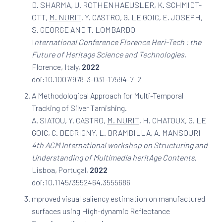
D. SHARMA, U. ROTHENHAEUSLER, K. SCHMIDT-
OTT,
M. NURIT
, Y. CASTRO, G. LE GOIC, E. JOSEPH,
S. GEORGE AND T. LOMBARDO
I
nternational Conference Florence Heri-Tech : the
Future of Heritage Science and Technologies
,
Florence, Italy,
2022
doi:10.1007/978-3-031-17594-7_2
A Methodological Approach for Multi-Temporal
Tracking of Silver Tarnishing.
A. SIATOU, Y. CASTRO,
M. NURIT
, H. CHATOUX, G. LE
GOIC, C. DEGRIGNY, L. BRAMBILLA, A. MANSOURI
4th ACM International workshop on Structuring and
Understanding of Multimedia heritAge Contents
,
Lisboa, Portugal,
2022
doi:10.1145/3552464.3555686
mproved visual saliency estimation on manufactured
surfaces using High-dynamic Reflectance