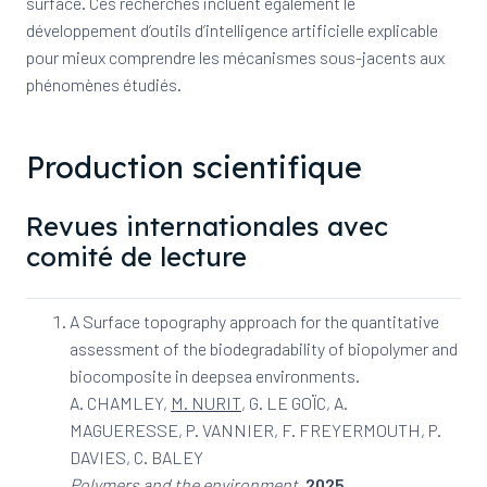
surface. Ces recherches incluent également le
développement d’outils d’intelligence artificielle explicable
pour mieux comprendre les mécanismes sous-jacents aux
phénomènes étudiés.
Production scientifique
Revues internationales avec
comité de lecture
A Surface topography approach for the quantitative
assessment of the biodegradability of biopolymer and
biocomposite in deepsea environments.
A. CHAMLEY,
M. NURIT
, G. LE GOÏC, A.
MAGUERESSE, P. VANNIER, F. FREYERMOUTH, P.
DAVIES, C. BALEY
Polymers and the environment
,
2025