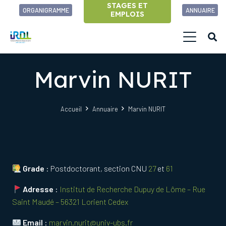
STAGES ET
ORGANIGRAMME
ANNUAIRE
EMPLOIS
Marvin NURIT
Accueil
Annuaire
Marvin NURIT
Grade
: Postdoctorant, section CNU
27
et
61
Adresse
:
Institut de Recherche Dupuy de Lôme – Rue
Saint Maudé – 56321 Lorient Cedex
Email
:
marvin.nurit@univ-ubs.fr