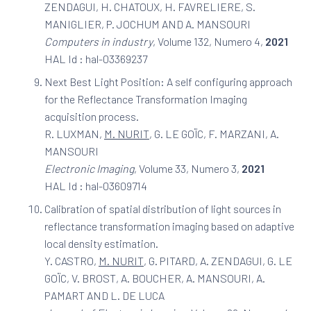
ZENDAGUI, H. CHATOUX, H. FAVRELIERE, S.
MANIGLIER, P. JOCHUM AND A. MANSOURI
Computers in industry
, Volume 132, Numero 4,
2021
HAL Id : hal-03369237
Next Best Light Position: A self configuring approach
for the Reflectance Transformation Imaging
acquisition process.
R. LUXMAN,
M. NURIT
, G. LE GOÏC, F. MARZANI, A.
MANSOURI
Electronic Imaging
, Volume 33, Numero 3,
2021
HAL Id : hal-03609714
Calibration of spatial distribution of light sources in
reflectance transformation imaging based on adaptive
local density estimation.
Y. CASTRO,
M. NURIT
, G. PITARD, A. ZENDAGUI, G. LE
GOÏC, V. BROST, A. BOUCHER, A. MANSOURI, A.
PAMART AND L. DE LUCA