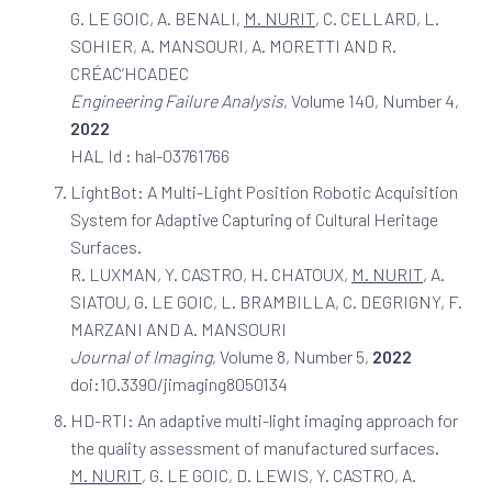
G. LE GOIC, A. BENALI,
M. NURIT
, C. CELLARD, L.
SOHIER, A. MANSOURI, A. MORETTI AND R.
CRÉAC’HCADEC
Engineering Failure Analysis
, Volume 140, Number 4,
2022
HAL Id : hal-03761766
LightBot: A Multi-Light Position Robotic Acquisition
System for Adaptive Capturing of Cultural Heritage
Surfaces.
R. LUXMAN, Y. CASTRO, H. CHATOUX,
M. NURIT
, A.
SIATOU, G. LE GOIC, L. BRAMBILLA, C. DEGRIGNY, F.
MARZANI AND A. MANSOURI
Journal of Imaging
, Volume 8, Number 5,
2022
doi:10.3390/jimaging8050134
HD-RTI: An adaptive multi-light imaging approach for
the quality assessment of manufactured surfaces.
M. NURIT
, G. LE GOIC, D. LEWIS, Y. CASTRO, A.