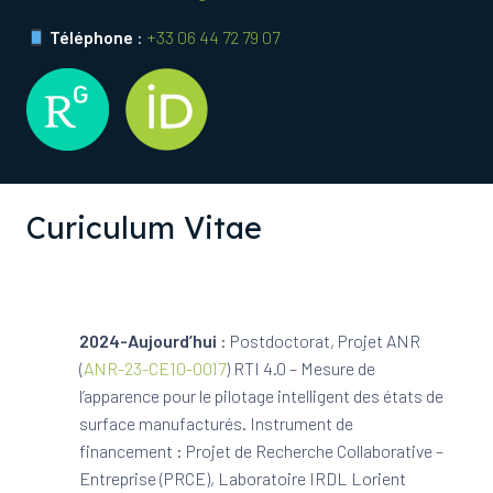
Téléphone
:
+33 06 44 72 79 07
Curiculum Vitae
2024-Aujourd’hui
: Postdoctorat, Projet ANR
(
ANR-23-CE10-0017
) RTI 4.0 – Mesure de
l’apparence pour le pilotage intelligent des états de
surface manufacturés. Instrument de
financement : Projet de Recherche Collaborative –
Entreprise (PRCE), Laboratoire IRDL Lorient