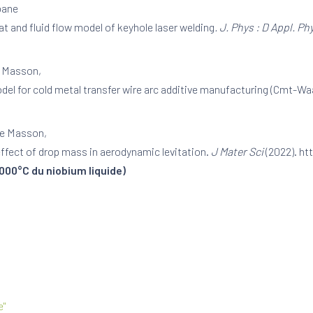
bane
at and fluid flow model of keyhole laser welding
.
J. Phys : D Appl. Ph
e Masson,
odel for cold metal transfer wire arc additive manufacturing (Cmt-W
 Le Masson,
ffect of drop mass in aerodynamic levitation.
J Mater Sci
(2022). h
000°C du niobium liquide)