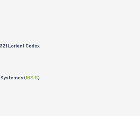
321 Lorient Cedex
s Systèmes (
INSIS
)