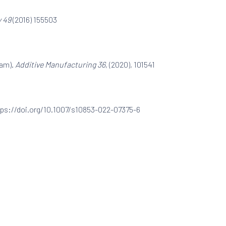
y 49
(2016) 155503
aam).
Additive Manufacturing 36
, (2020), 101541
ttps://doi.org/10.1007/s10853-022-07375-6