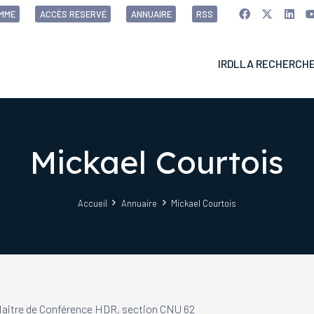
MME
ACCÈS RÉSERVÉ
ANNUAIRE
RSS
IRDL
LA RECHERCH
Mickael Courtois
Accueil
Annuaire
Mickael Courtois
aitre de Conférence HDR, section CNU 62