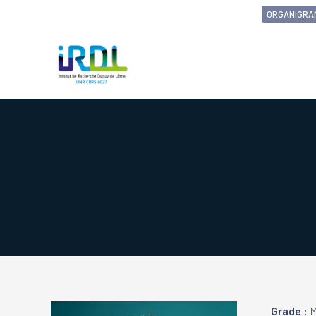
ORGANIGRA
Grade :
M