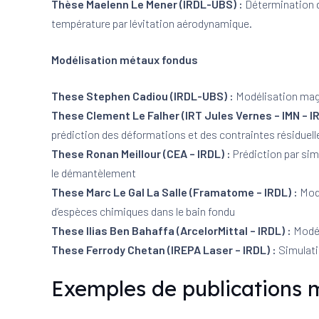
Thèse Maelenn Le Mener (IRDL-UBS) :
Détermination d
température par lévitation aérodynamique.
Modélisation métaux fondus
These Stephen Cadiou (IRDL-UBS) :
Modélisation magn
These Clement Le Falher (IRT Jules Vernes – IMN – I
prédiction des déformations et des contraintes résiduell
These Ronan Meillour (CEA – IRDL) :
Prédiction par simu
le démantèlement
These Marc Le Gal La Salle (Framatome – IRDL) :
Mod
d’espèces chimiques dans le bain fondu
These Ilias Ben Bahaffa (ArcelorMittal – IRDL) :
Modél
These Ferrody Chetan (IREPA Laser – IRDL) :
Simulati
Exemples de publications m