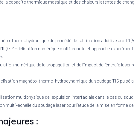
e la capacité thermique massique et des chaleurs latentes de chan
éto-thermohydraulique de procédé de fabrication additive arc-fil 
RDL) :
Modélisation numérique multi-échelle et approche expérimenta
es
lation numérique de la propagation et de l’impact de l’énergie laser r
élisation magnéto-thermo-hydrodynamique du soudage TIG pulsé avec
isation multiphysique de l’expulsion interfaciale dans le cas du soud
on multi-échelle du soudage laser pour l’étude de la mise en forme 
ajeures :