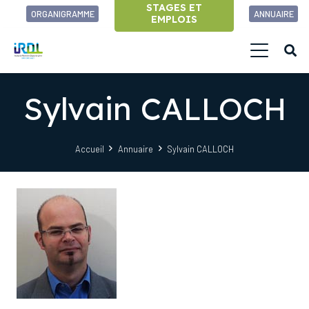
STAGES ET
ORGANIGRAMME
ANNUAIRE
EMPLOIS
Sylvain CALLOCH
Accueil
Annuaire
Sylvain CALLOCH