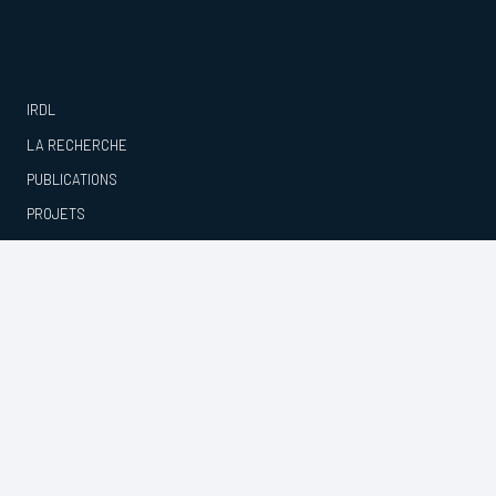
IRDL
LA RECHERCHE
PUBLICATIONS
PROJETS
ACTUALITÉS
CONTACTS
© IRDL –
Mentions légales et Politique de confidentialité