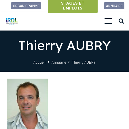
STAGES ET
ORGANIGRAMME
ANNUAIRE
EMPLOIS
Thierry AUBRY
Accueil
Annuaire
Thierry AUBRY