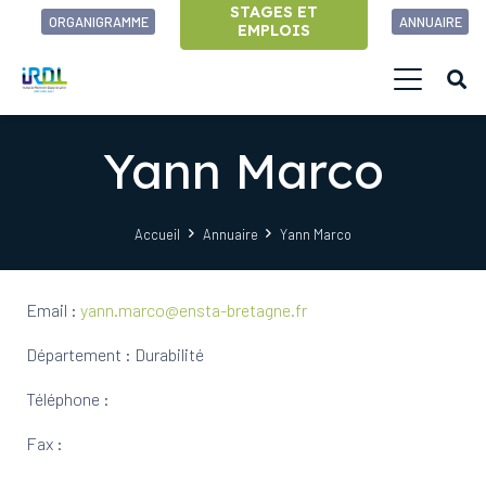
STAGES ET
ORGANIGRAMME
ANNUAIRE
EMPLOIS
Yann Marco
Accueil
Annuaire
Yann Marco
Email :
yann.marco@ensta-bretagne.fr
Département : Durabilité
Téléphone :
Fax :