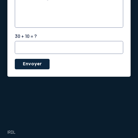
30 + 10 = ?
Envoyer
IRDL