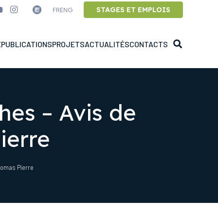
STAGES ET EMPLOIS
FR
ENG
E
PUBLICATIONS
PROJETS
ACTUALITÉS
CONTACTS
ches – Avis de
ierre
homas Pierre