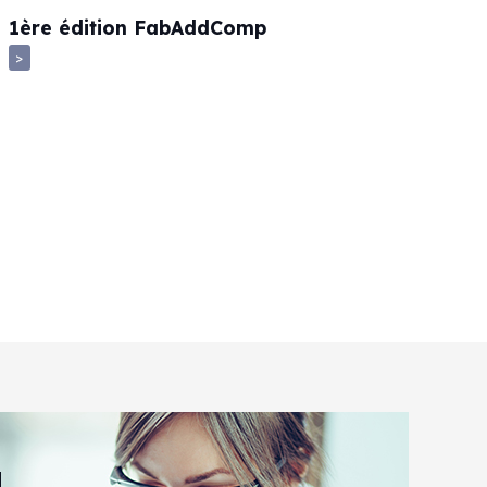
1ère édition FabAddComp
>
L