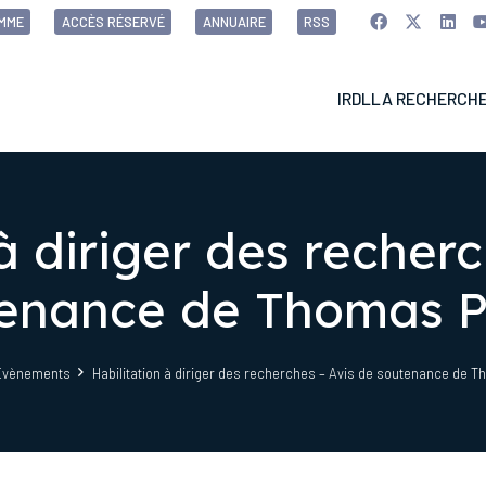
MME
ACCÈS RÉSERVÉ
ANNUAIRE
RSS
IRDL
LA RECHERCH
à diriger des recher
enance de Thomas P
Evènements
Habilitation à diriger des recherches – Avis de soutenance de T