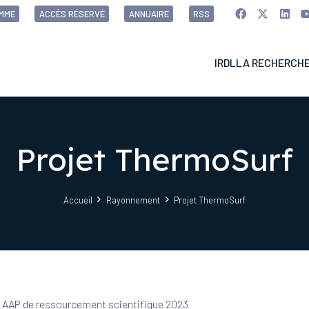
MME
ACCÈS RÉSERVÉ
ANNUAIRE
RSS
IRDL
LA RECHERCH
Projet ThermoSurf
Accueil
Rayonnement
Projet ThermoSurf
​
AAP de ressourcement scientifique 2023