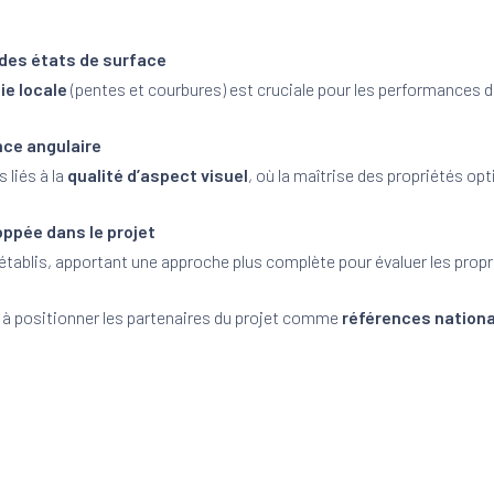
 des états de surface
ie locale
(pentes et courbures) est cruciale pour les performances 
nce angulaire
 liés à la
qualité d’aspect visuel
, où la maîtrise des propriétés op
oppée dans le projet
établis, apportant une approche plus complète pour évaluer les prop
ra à positionner les partenaires du projet comme
références nation