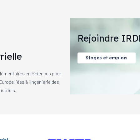
Rejoindre IRD
rielle
Stages et emplois
mplémentaires en Sciences pour
urope liées à l’ingénierie des
striels.