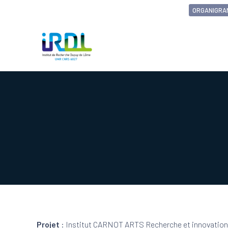
ORGANIGRA
Projet
:
Institut CARNOT ARTS
​
Recherche et innovation