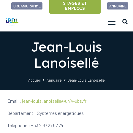
STAGES ET
ORGANIGRAMME
ANNUAIRE
EMPLOIS
Jean-Louis
Lanoisellé
Accueil
Annuaire
Jean-Louis Lanoisellé
Email :
jean-louis.lanoiselle@univ-ubs.fr
Département : Systèmes énergétiques
Téléphone : +33 2 97 27 67 74