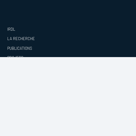
IRDL
LA RECHERCHE
PUBLICATIONS
PROJETS
ACTUALITÉS
CONTACTS
© IRDL –
Mentions légales et Politique de confidentialité