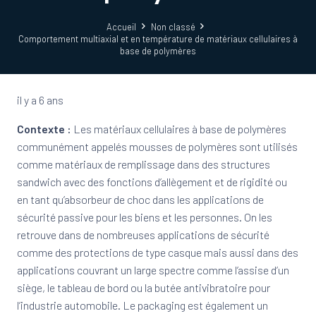
Accueil
Non classé
Comportement multiaxial et en température de matériaux cellulaires à
base de polymères
il y a 6 ans
Contexte :
Les matériaux cellulaires à base de polymères
communément appelés mousses de polymères sont utilisés
comme matériaux de remplissage dans des structures
sandwich avec des fonctions d’allègement et de rigidité ou
en tant qu’absorbeur de choc dans les applications de
sécurité passive pour les biens et les personnes. On les
retrouve dans de nombreuses applications de sécurité
comme des protections de type casque mais aussi dans des
applications couvrant un large spectre comme l’assise d’un
siège, le tableau de bord ou la butée antivibratoire pour
l’industrie automobile. Le packaging est également un