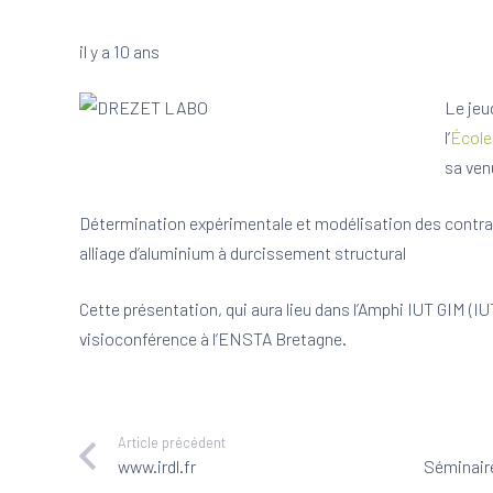
il y a 10 ans
Le jeu
l’
École
sa ven
Détermination expérimentale et modélisation des contrain
alliage d’aluminium à durcissement structural
Cette présentation, qui aura lieu dans l’Amphi IUT GIM (IU
visioconférence à l’ENSTA Bretagne.
Article précédent
www.irdl.fr
Séminair