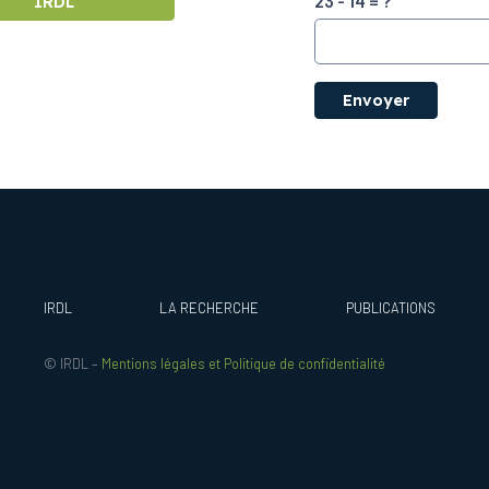
23 - 14 = ?
IRDL
Envoyer
IRDL
LA RECHERCHE
PUBLICATIONS
© IRDL –
Mentions légales et Politique de confidentialité