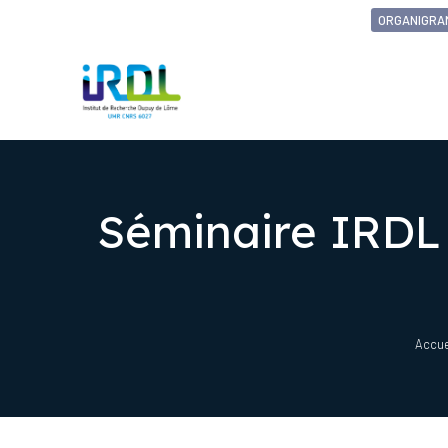
ORGANIGRA
Séminaire IRDL
Accue