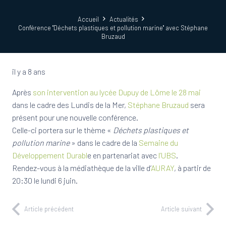
Accueil
Actualités
Conférence "Déchets plastiques et pollution marine" avec Stéphane
Bruzaud
il y a 8 ans
Après
son intervention au lycée Dupuy de Lôme le 28 mai
dans le cadre des Lundis de la Mer,
Stéphane Bruzaud
sera
présent pour une nouvelle conférence.
Celle-ci portera sur le thème «
Déchets plastiques et
pollution marine
» dans le cadre de la
Semaine du
Développement Durabl
e en partenariat avec
l’UBS
.
Rendez-vous à la médiathèque de la ville d’
AURAY
, à partir de
20:30 le lundi 6 juin.
Article précédent
Article suivant