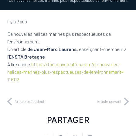
De nouvelles hélices marines plus respectueuses de l’environnement
il y a 7 ans
De nouvelles hélices marines plus respectueuses de
l’environnement.
Un article
de Jean-Marc Laurens
, enseignant-chercheur à
l’
ENSTA Bretagne
À lire dans :
https://theconversation.com/de-nouvelles-
helices-marines-plus-respectueuses-de-lenvironnement-
116113
Article précédent
Article suivant
PARTAGER