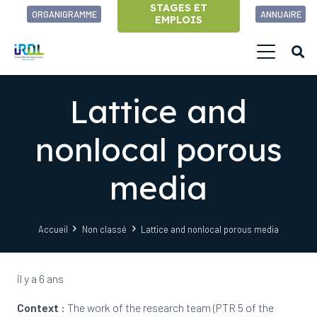
STAGES ET
ORGANIGRAMME
ANNUAIRE
EMPLOIS
Lattice and
nonlocal porous
media
Accueil
Non classé
Lattice and nonlocal porous media
il y a 6 ans
Context
: The work of the research team (PTR 5 of the