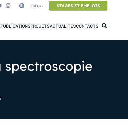
STAGES ET EMPLOIS
FR
ENG
E
PUBLICATIONS
PROJETS
ACTUALITÉS
CONTACTS
a spectroscopie
S