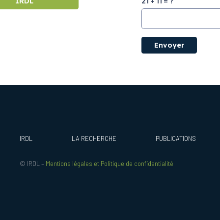
21 + 11 = ?
IRDL
Envoyer
IRDL
LA RECHERCHE
PUBLICATIONS
© IRDL –
Mentions légales et Politique de confidentialité