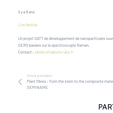
il y a 9 ans
Lire l’article
Un projet SATT de développement de nanoparticules ouvre
SERS basées sur la spectroscopie Raman.
Contact :
olivier.sire@univ-ubs.fr
Article précédent
Plant fibres : from the stem to the composite mater
SEMINAIRE
PAR