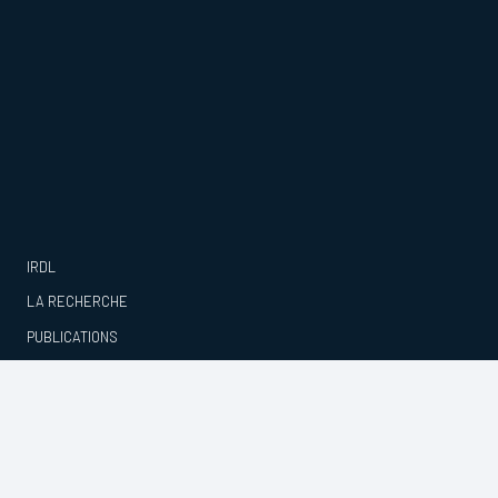
IRDL
LA RECHERCHE
PUBLICATIONS
PROJETS
ACTUALITÉS
CONTACTS
© IRDL –
Mentions légales et Politique de confidentialité