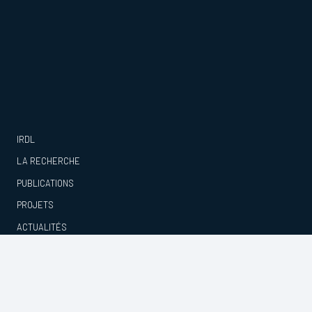
IRDL
LA RECHERCHE
PUBLICATIONS
PROJETS
ACTUALITÉS
CONTACTS
© IRDL –
Mentions légales et Politique de confidentialité