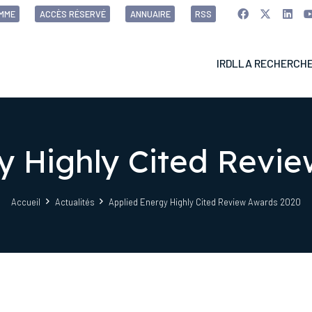
MME
ACCÈS RÉSERVÉ
ANNUAIRE
RSS
IRDL
LA RECHERCH
y Highly Cited Revi
Accueil
Actualités
Applied Energy Highly Cited Review Awards 2020