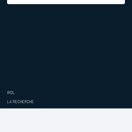
IRDL
LA RECHERCHE
PUBLICATIONS
PROJETS
ACTUALITÉS